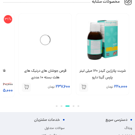
محصولات مشابه
31%
شربت پلارژین کیدز 120 میلی لیتر
قرص جوشان های درنیک های
فارماژلیتان 0
پارس گیتا دارو
هلث بسته 10 عددی
660,000
237,600
220,000
تومان
تومان
455,000
دسترسی سریع
خدمات مشتریان
وبلاگ
سوالات متداول