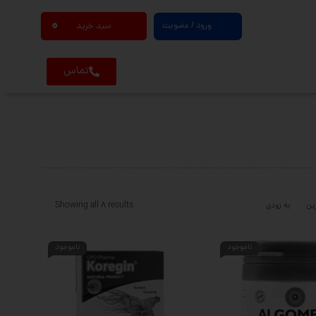
0
ورود / عضویت
سبد خرید
تماس
Showing all 8 results
ین
به زودی
ناموجود
ناموجود