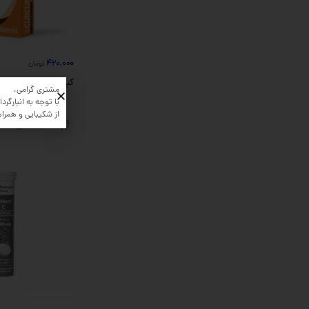
420,000
تومان
کپسول کورکومکس هلث اید
مشتری گرامی،
با توجه به انبارگردان
از شکیبایی و همرا