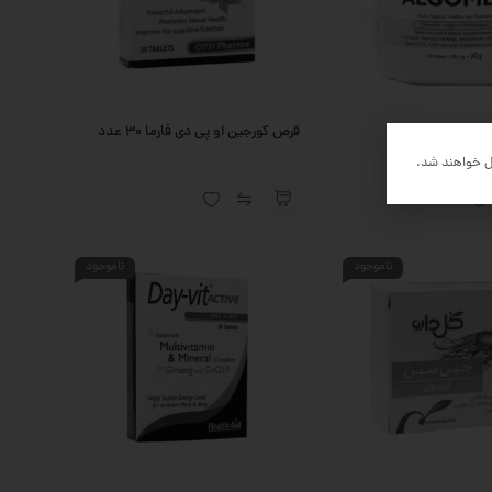
قرص کورجین او پی دی فارما 30 عدد
ل خواهند شد.
ناموجود
ناموجود