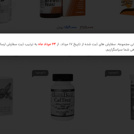
154,000
375,000
تومان
 30 عدد
قرص مخمر آبجو هلث اید 60 عدد
قرص آلگومد 100 عدد
ی مجموعه، سفارش های ثبت شده از تاریخ 17 مرداد، از
24 مرداد ماه
به ترتیب ثبت سفارش ارسا
هی شما سپاسگزاریم.
ناموجود
ناموجود