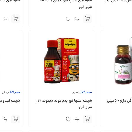
ی لیتر
قطره آهن فلیپ فورت های هلث 30
قطره آهن فلیپ های 
میلی لیتر
89,000
168,000
تومان
تومان
شربت توسیان اطفال گل دارو 60 میلی
شربت اشتها آور پدیاموند دیموند 120
شربت کیدومک خوارزم
میلی لیتر