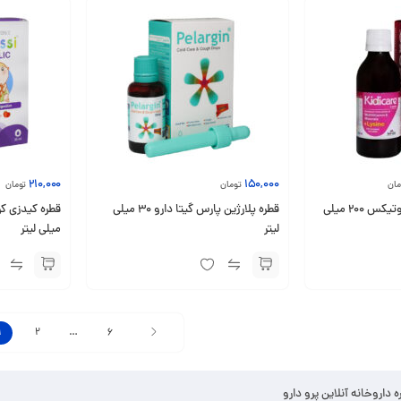
210,000
150,000
مان
تومان
تومان
شربت کیدی کر ویتابیوتیکس ۲۰۰ میلی
قطره پلارژین پارس گیتا دارو 30 میلی
لیتر
میلی لیتر
1
2
…
6
ره داروخانه آنلاین پرو دارو