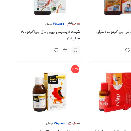
215,000
446,200
تومان
شربت زینک پلاس ویواکیدز 200 میلی
شربت فروسیس لیپوزومال ویواکیدز 200
میلی لیتر
32%
190,000
280,400
تومان