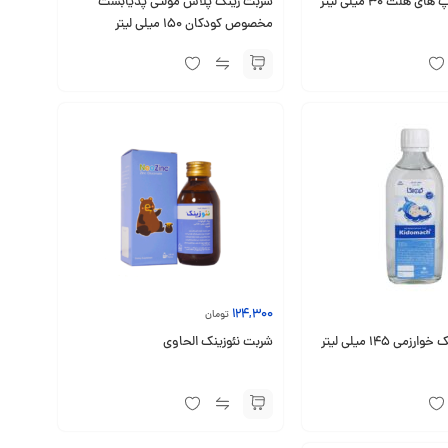
هلث 30 میلی لیتر
شربت زینک پلاس مولتی پدیابست
مخصوص کودکان 150 میلی لیتر
124,300
تومان
ی 145 میلی لیتر
شربت نئوزینک الحاوی