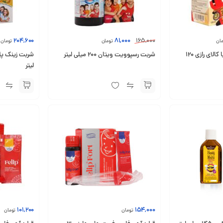
204,600
81,000
165,000
ان
تومان
تومان
لیپی زینک پلاس کیمیا کالای رازی 120
شربت رسپوویت ویتان 200 میلی لیتر
لیتر
101,200
154,000
تومان
تومان