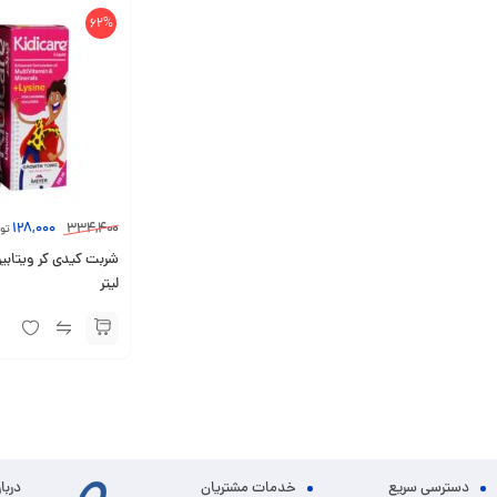
62%
128,000
334,400
تو
لیتر
دسترسی سریع
خدمات مشتریان
دربا