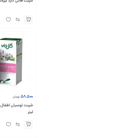
شربت‌ هانی گارد بیزمکس 145 میل
58,500
تومان
لیتر