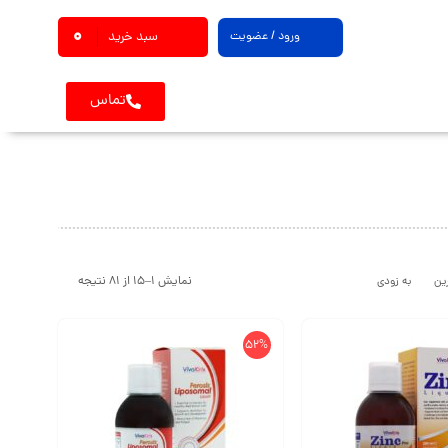
0
ورود / عضویت
سبد خرید
تماس
نمایش 1–15 از 81 نتیجه
ین
به زودی
52%