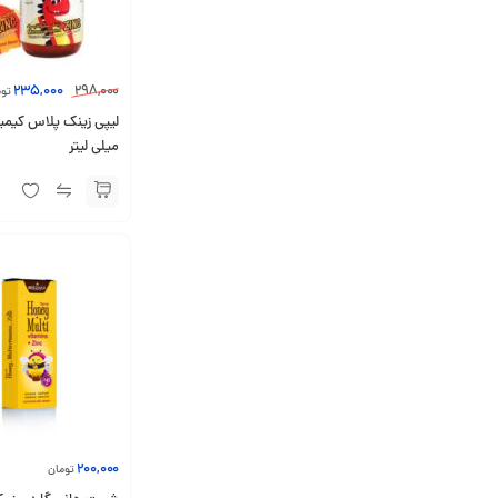
235,000
298,000
توم
میلی لیتر
200,000
تومان