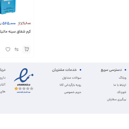
565,000
679,800
تو
کرم شقاق سینه ماتیلدا 30 میلی ل
دسترسی سریع
خدمات مشتریان
دربا
دارو
وبلاگ
سوالات متداول
آنلا
ارتباط با ما
رویه بازگردانی کالا
های 
شورتکد
حریم خصوصی
پیگیری سفارش