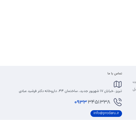
تماس با ما
رت
مل
تبریز، خیابان 17 شهریور جدید، ساختمان 44، داروخانه دکتر فرشید عبادی
0933
3451338
info@prodaru.ir