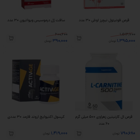
قرص فونیتول نیچرز اونلی 30 عدد
سافت ژل درموسیس ویواتیون 30 عدد
600,600
1,514,700
390,000
1,395,000
تومان
تومان
قرص ال کارنیتین زهراوی 500 میلی گرم
کپسول اکتیوایج اروند فارمد 30 عددی
60 عدد
1,419,000
790,680
تومان
تومان