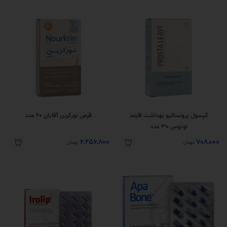
کپسول پروستالیو بهداشت فارمد
قرص نورکرین آقایان 60 عدد
لوتوس 30 عدد
6,256,800
708,000
تومان
تومان