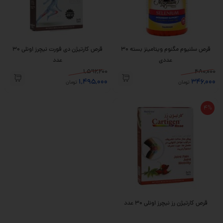
قرص سلنیوم مگنوم ویتامینز بسته 30
قرص کارتیژن دی فورت نیچرز اونلی 30
عددی
عدد
1,592,200
480,000
1,495,000
346,000
تومان
تومان
4%
قرص کارتیژن رز نیچرز اونلی 30 عدد