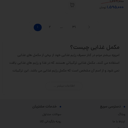
1,668,000
1,595,000
تومان
1
2
…
31
مکمل غذایی چیست؟
امروزه بیشتر مردم در کنار مصرف رژیم غذایی خود از برخی از مکمل های غذایی
استفاده می کنند. مکمل غذایی ترکیباتی هستند که در غذا و رژیم های غذایی یافت
نمی شود و از اسم آن مشخص است که مکمل رژیم غذایی می باشد. این ترکیبات
شامل ویتامین ها، مواد معدنی، املاح، مینرال ها و عوامل تقویت کننده هستند که
اطلاعات بیشتر ...
برای افزایش سطح انرژی، تقویت قوای جنسی، افزایش رشد، تقویت سیستم ایمنی
بدن و … استفاده می شود.
مصرف مکمل های غذایی باعث می شود نیاز روزانه خود به برخی ویتامین های مورد
دسترسی سریع
خدمات مشتریان
نیاز خود را دریافت کنید و همین امر باعث افزایش سطح سلامتی بدن شما می شود.
وبلاگ
سوالات متداول
انواع مکمل غذایی
ارتباط با ما
رویه بازگردانی کالا
با توجه به پیشرفت علم داروسازی و پزشکی مکمل های غذایی در انواع مختلفی عرضه