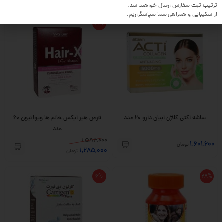
ترتیب ثبت سفارش ارسال خواهند شد.
از شکیبایی و همراهی شما سپاسگزاریم.
19%
ساشه اکتی کلاژن ابیان دارو 20 عدد
قرص هیر ایکس خانم ها ویواتیون 60
عدد
1,584,000
1,601,600
تومان
1,285,000
تومان
6%
28%