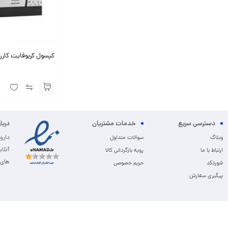
کپسول کربوفایت کارن 30 عد
دسترسی سریع
خدمات مشتریان
دربا
دارو
وبلاگ
سوالات متداول
آنلا
ارتباط با ما
رویه بازگردانی کالا
های 
شورتکد
حریم خصوصی
پیگیری سفارش