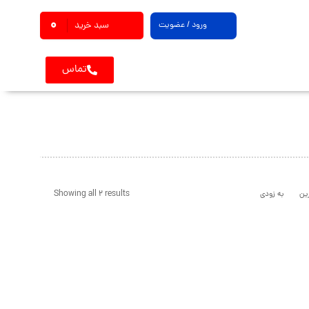
0
ورود / عضویت
سبد خرید
تماس
Showing all 2 results
ین
به زودی