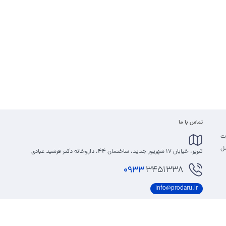
تماس با ما
رت
مل
تبریز، خیابان 17 شهریور جدید، ساختمان 44، داروخانه دکتر فرشید عبادی
0933
3451338
info@prodaru.ir