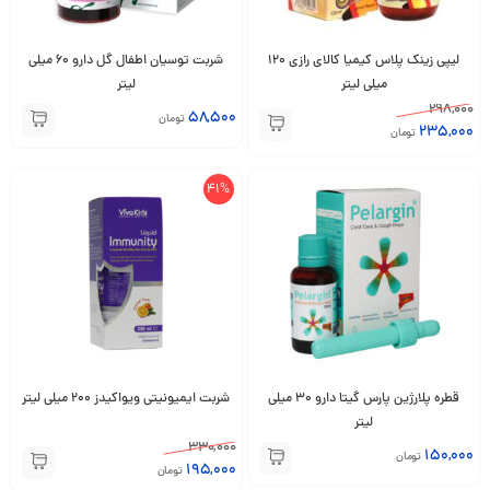
لیپی زینک پلاس کیمیا کالای رازی 120
شربت توسیان اطفال گل دارو 60 میلی
میلی لیتر
لیتر
298,000
58,500
تومان
235,000
تومان
41%
قطره پلارژین پارس گیتا دارو 30 میلی
شربت ایمیونیتی ویواکیدز 200 میلی لیتر
لیتر
330,000
150,000
تومان
195,000
تومان