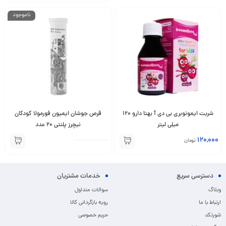
ناموجود
شربت ایمونوبری بی دی آ بهتا دارو 120
قرص جوشان ایمیون فورمولا کودکان
میلی لیتر
نیچرز پلنتی 20 عدد
120,000
تومان
دسترسی سریع
خدمات مشتریان
وبلاگ
سوالات متداول
ارتباط با ما
رویه بازگردانی کالا
شورتکد
حریم خصوصی