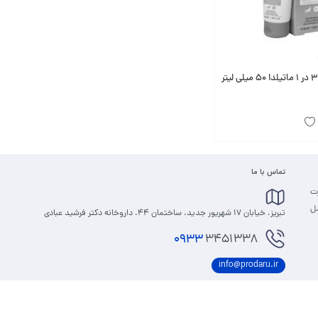
تماس با ما
رت
مل
تبریز، خیابان 17 شهریور جدید، ساختمان 44، داروخانه دکتر فرشید عبادی
0933
3451338
info@prodaru.ir