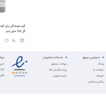
کرم سوختگی پای کود
گل 75 میلی لیتر
دسترسی سریع
خدمات مشتریان
دربا
دارو
وبلاگ
سوالات متداول
آنلا
ارتباط با ما
رویه بازگردانی کالا
های 
شورتکد
حریم خصوصی
پیگیری سفارش