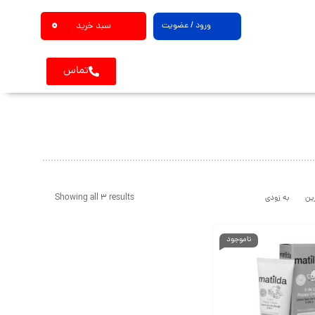
0
ورود / عضویت
سبد خرید
تماس
Showing all 3 results
ین
به زودی
ناموجود