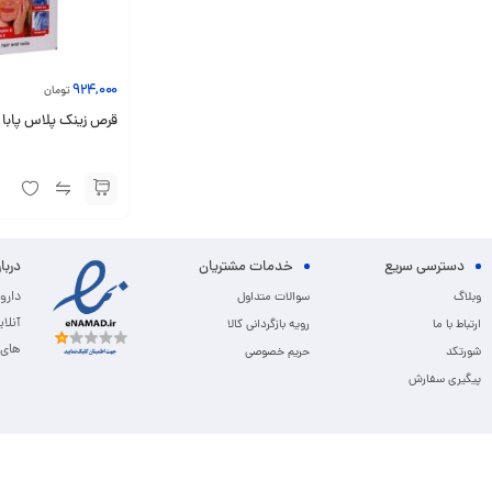
924,000
تومان
قرص زینک پلاس پابا یوروو
دسترسی سریع
خدمات مشتریان
دربا
دارو
وبلاگ
سوالات متداول
آنلا
ارتباط با ما
رویه بازگردانی کالا
های 
شورتکد
حریم خصوصی
پیگیری سفارش