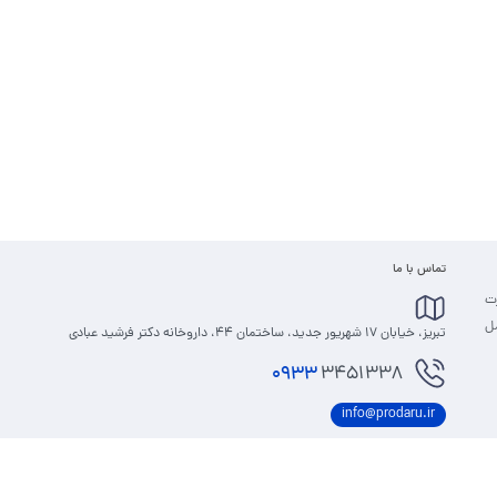
تماس با ما
رت
مل
تبریز، خیابان 17 شهریور جدید، ساختمان 44، داروخانه دکتر فرشید عبادی
0933
3451338
info@prodaru.ir