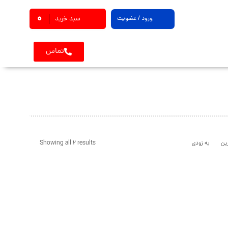
0
ورود / عضویت
سبد خرید
تماس
Showing all 2 results
ین
به زودی