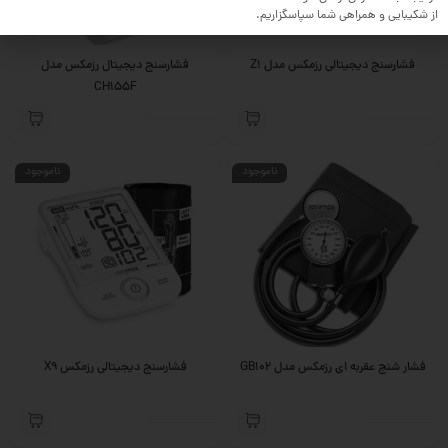
از شکیبایی و همراهی شما سپاسگزاریم.
فشارسنج دیجیتالی رزمکس مدل Z1
فشارسنج دیجیتال رزمکس مدل
CH155F
ناموجود
ناموجود
فشار شنج عقربه ای رزمکس مدل GB102
فشارسنج دیجیتالی رزمکس X9