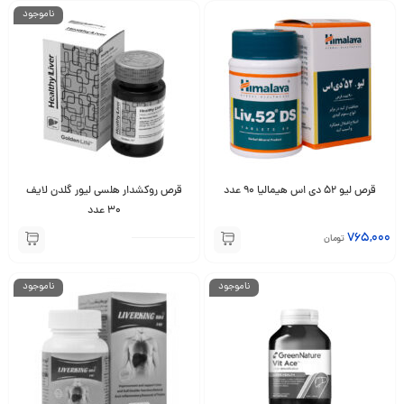
ناموجود
قرص لیو 52 دی اس هیمالیا 90 عدد
قرص روکشدار هلسی لیور گلدن لایف
30 عدد
765,000
تومان
ناموجود
ناموجود