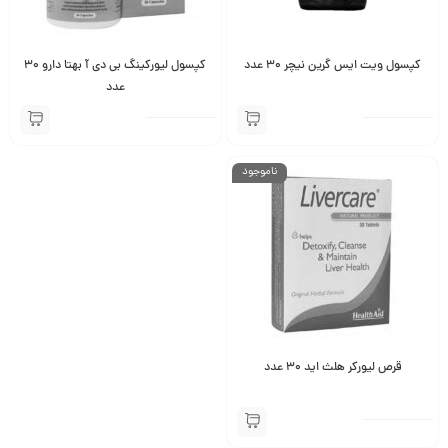
کپسول ویت ایس گرین نیچر 30 عدد
کپسول لیورکینگ بی دی آ بهتا دارو 30
عدد
ناموجود
قرص لیورکر هلث اید 30 عدد