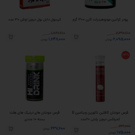
پودر کراتین مونوهیدرات کارن 300 گرم
کپسول دابل بول نیچرز اونلی 30 عدد
1,781,000
2,310,000
1,648,000
2,095,000
تومان
تومان
24%
قرص جوشان کافئین تائورین ویتامین B
قرص جوشان های درنیک های هلث
کمپلکس نیچرز پلنتی 20عدد
بسته 10 عددی
231,000
237,600
تومان
175,000
تومان