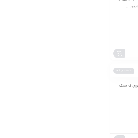
فاقد دیدگاه
بر قرص امگا 3 و فواید و عوارض امگا 3 در دنیای امروزی که سبک