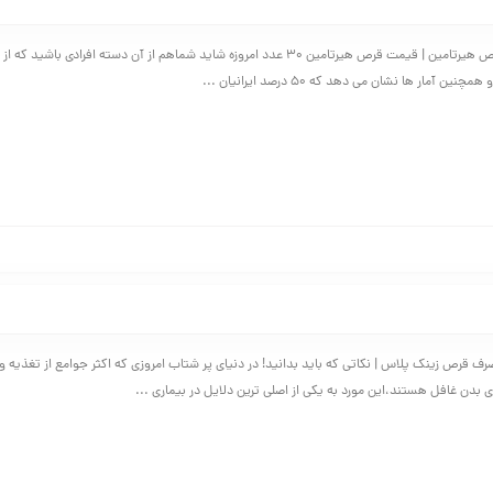
فواید و عوارض قرص هیرتامین | قیمت قرص هیرتامین 30 عدد امروزه شاید شماهم از آن دسته افرادی با
ین آمار ها نشان می دهد که 50 درصد ایرانیان ...
 قرص زینک پلاس | نکاتی که باید بدانید! در دنیای پر شتاب امروزی که اکثر جوامع از تغذیه و 
 بدن غافل هستند،این مورد به یکی از اصلی ترین دلایل در بیماری ...