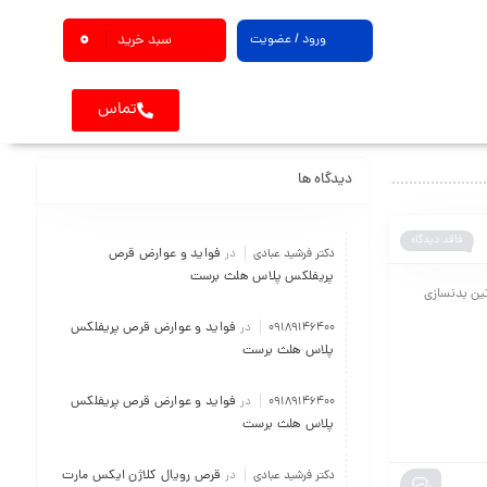
0
ورود / عضویت
سبد خرید
تماس
دیدگاه ها
فاقد دیدگاه
فواید و عوارض قرص
دکتر فرشید عبادی
در
پریفلکس پلاس هلث برست
تین بدنسازی
فواید و عوارض قرص پریفلکس
09189146400
در
پلاس هلث برست
فواید و عوارض قرص پریفلکس
09189146400
در
پلاس هلث برست
قرص رویال کلاژن ایکس مارت
دکتر فرشید عبادی
در