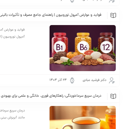
فواید و عوارض آمپول نوروبیون | راهنمای جامع مصرف و تأثیرات بالینی (2026
فواید و عوارض آمپ
آمپول نوروبیون (Neurobion) یک فرآورده دارویی تزریقی است که به دلیل ترکیب منحصربه‌فرد خود از سه ویتامین حیاتی گروه ...
دکتر فرشید عبادی
24 آذر 1404
درمان سریع سرماخوردگی: راهکارهای فوری، خانگی و علمی برای بهبودی 
درمان سریع سرماخو
مانند آبریزش بینی،