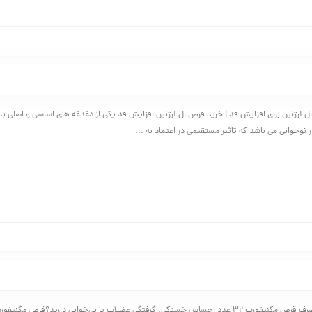
آرژنین برای افزایش قد | خرید قرص ال آرژنین افزایش قد یکی از دغدغه های اساسی و اصلی بسیا
 نوجوانی می باشد که تاثیر مستقیمی در اعتماد به ...
فواید و عوارض مصرف قرص مگنیفورت 32 عدد احساس خستگی، گرفتگی عضلات یا بی‌خوابی دارید؟قرص مگنی