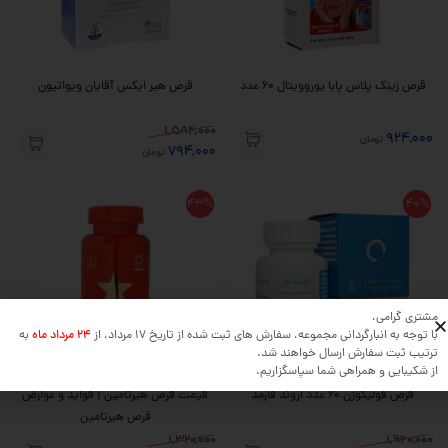
قرص زینک پلاس پابا یوروویتال 60 عدد
قرص هیر ایکس آقایان ویواتیون
1,584,000
924,000
تومان
794,000
تومان
43%
40%
مشتری گرامی،
با توجه به انبارگردانی مجموعه، سفارش های ثبت شده از تاریخ 17 مرداد، از
24 مرداد ماه
به
ترتیب ثبت سفارش ارسال خواهند شد.
از شکیبایی و همراهی شما سپاسگزاریم.
قرص فولیکوژن 60 عدد اروند فارمد
قیمت قرص هیرتامین | فواید و عوارض
قرص هیرتامین
1,320,000
1,960,000