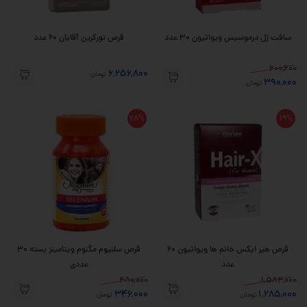
سافت ژل درموسیس ویواتیون 30 عدد
قرص نورکرین آقایان 60 عدد
600,600
6,256,800
تومان
390,000
تومان
28%
19%
قرص هیر ایکس خانم ها ویواتیون 60
قرص سلنیوم مگنوم ویتامینز بسته 30
عدد
عددی
480,000
1,584,000
346,000
1,285,000
تومان
تومان