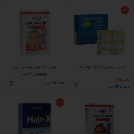
18%
قرص سیستین B6 زینک رازک ۶۰ عدد
قرص زینک پلاس (15 میلی گرم)
یوروویتال ۶۰ عدد
297,000
891,000
تومان
245,000
تومان
50%