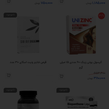
750,000
1,185,000
تومان
تومان
ناموجود
31%
کپسول یونی زینک 60 عددی 15 میلی
قرص شاینر ویت اسکای 30 عدد
گرم
554,400
380,000
تومان
ناموجود
ناموجود