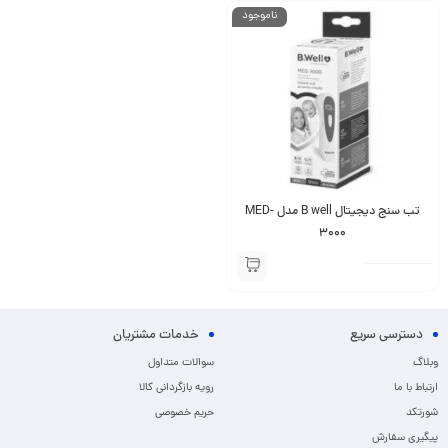
ناموجود
تب سنج دیجیتال B well مدل MED-
3000
دسترسی سریع
خدمات مشتریان
وبلاگ
سوالات متداول
ارتباط با ما
رویه بازگردانی کالا
شورتکد
حریم خصوصی
پیگیری سفارش