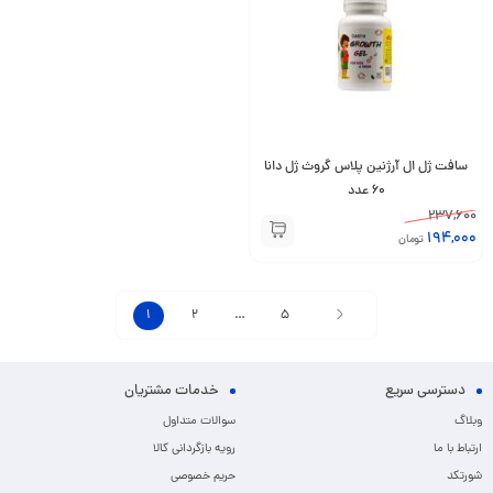
سافت ژل ال آرژنین پلاس گروث ژل دانا
60 عدد
237,600
194,000
تومان
1
2
…
5
دسترسی سریع
خدمات مشتریان
وبلاگ
سوالات متداول
ارتباط با ما
رویه بازگردانی کالا
شورتکد
حریم خصوصی