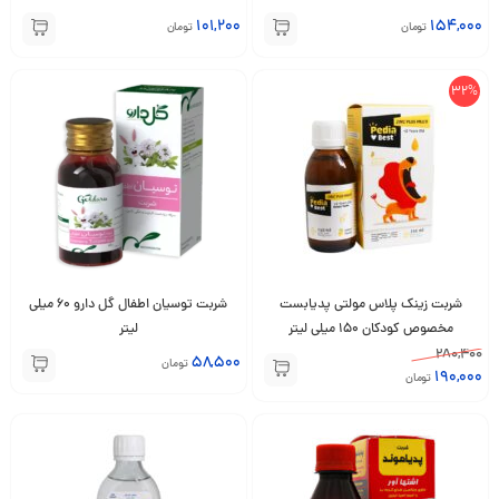
101,200
154,000
تومان
تومان
32%
شربت زینک پلاس مولتی پدیابست
شربت توسیان اطفال گل دارو 60 میلی
مخصوص کودکان 150 میلی لیتر
لیتر
280,400
58,500
تومان
190,000
تومان