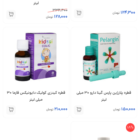
لیتر
334,400
124,300
تومان
128,000
تومان
قطره پلارژین پارس گیتا دارو 30 میلی
قطره کیدزی کولیک دایونیکس فارما 30
لیتر
میلی لیتر
210,000
150,000
تومان
تومان
18%