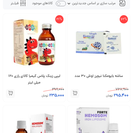
فیلـتر
کالاهای موجود
21%
62%
ساشه بایومکتا نیچرز اونلی 30 عدد
لیپی زینک پلاس کیمیا کالای رازی 120
میلی لیتر
298,000
767,900
235,000
295,400
تومان
تومان