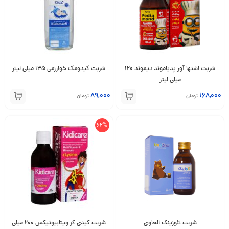
شربت اشتها آور پدیاموند دیموند 120
شربت کیدومک خوارزمی 145 میلی لیتر
میلی لیتر
89,000
168,000
تومان
تومان
62%
شربت نئوزینک الحاوی
شربت کیدی کر ویتابیوتیکس ۲۰۰ میلی