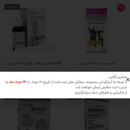
ناموجود
21%
شربت ویتان 200 میلی لیتر
قطره مولتی ویتامین ویتان ۳۰ میلی لیتر
236,600
مشتری گرامی،
187,000
با توجه به انبارگردانی مجموعه، سفارش های ثبت شده از تاریخ 17 مرداد، از
24 مرداد ماه
به
تومان
ترتیب ثبت سفارش ارسال خواهند شد.
از شکیبایی و همراهی شما سپاسگزاریم.
ناموجود
ناموجود