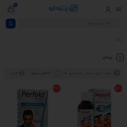
0
ویتان
ویتان
فیلـتر
کالاهای موجود
47%
51%