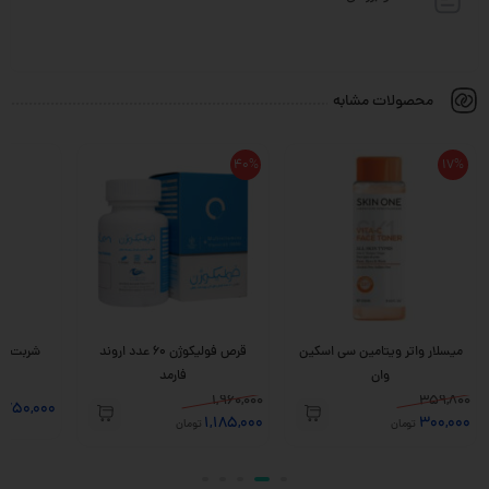
محصولات مشابه
40%
17%
میسلار واتر ویتامین سی اسکین
قرص فولیکوژن 60 عدد اروند
وان
فارمد
1,960,000
359,800
,750,000
1,185,000
300,000
تومان
تومان