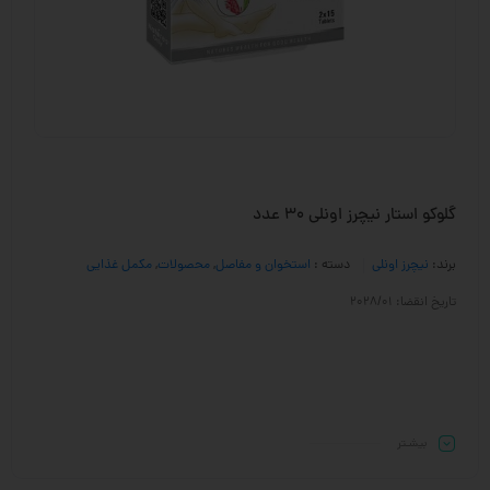
گلوکو استار نیچرز اونلی 30 عدد
برند:
نیچرز اونلی
دسته :
استخوان و مفاصل
,
محصولات
,
مکمل غذایی
تاریخ انقضا: 2028/01
بیشـتر