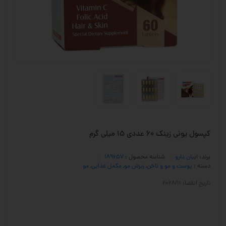
کپسول یونی زینک 60 عددی 15 میلی گرم
برند:
ابیان دارو
شناسه محصول :
189657
دسته :
پوست و مو و ناخن
,
ریزش مو
,
مکمل غذایی
,
مو
تاریخ انقضا: 2028/11