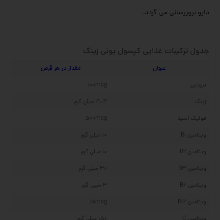
دارو بروزرسانی می گردد.
جدول ترکیبات غذایی کپسول یونی زینک
عنوان
مقدار در هر قرص
بیوتین
100mcg
زینک
41.4 میلی گرم
فولیک اسید
500mcg
ویتامین B1
10 میلی گرم
ویتامین B2
10 میلی گرم
ویتامین B3
30 میلی گرم
ویتامین B6
3 میلی گرم
ویتامین B12
15mcg
ویتامین C
150 میلی گرم