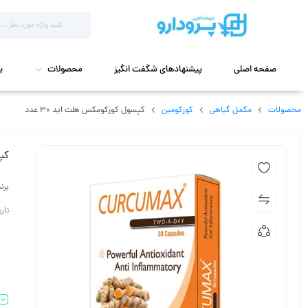
صفحه اصلی
پیشنهادهای شگفت انگیز
محصولات
ب
محصولات
مکمل گیاهی
کورکومین
کپسول کورکومکس هلث اید 30 عدد
کپس
برن
تاریخ