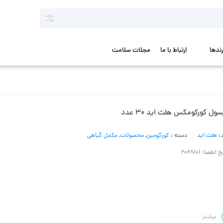
رندها
ارتباط با ما
مجلات سلامت
ول کورکومکس هلث اید 30 عدد
د:
هلث اید
دسته :
کورکومین
,
محصولات
,
مکمل گیاهی
 انقضا: 2028/01
بیشـتر