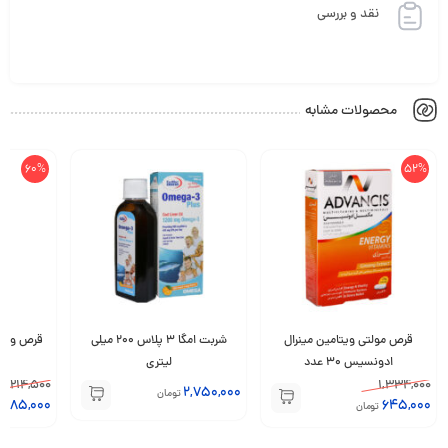
نقد و بررسی
محصولات مشابه
60%
52%
قرص مولتی ویتامین مینرال
شربت امگا 3 پلاس 200 میلی
ادونسیس 30 عدد
لیتری
عددی
214,500
1,334,000
2,750,000
تومان
85,000
645,000
تومان
تو