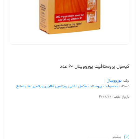
کپسول پروستافیت یوروویتال 60 عدد
برند:
یوروویتال
دسته :
محصولات
,
پروستات
,
مکمل غذایی
,
ویتامین آقایان
,
ویتامین ها و املاح
تاریخ انقضا: 2026/06
بیشـتر