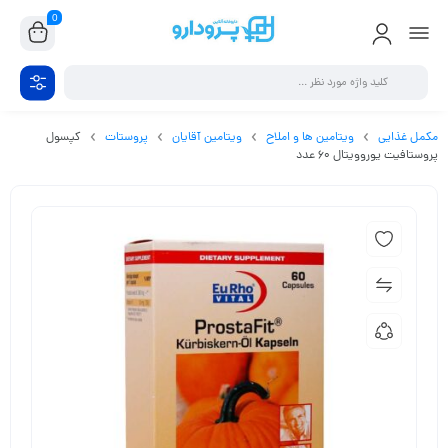
0
مکمل غذایی
ویتامین ها و املاح
ویتامین آقایان
پروستات
کپسول
پروستافیت یوروویتال 60 عدد