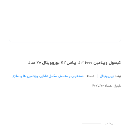
کپسول ویتامین D3 1000 پلاس K2 یوروویتال 60 عدد
برند:
یوروویتال
دسته :
استخوان و مفاصل
,
مکمل غذایی
,
ویتامین ها و املاح
تاریخ انقضا: 2027/06
بیشـتر