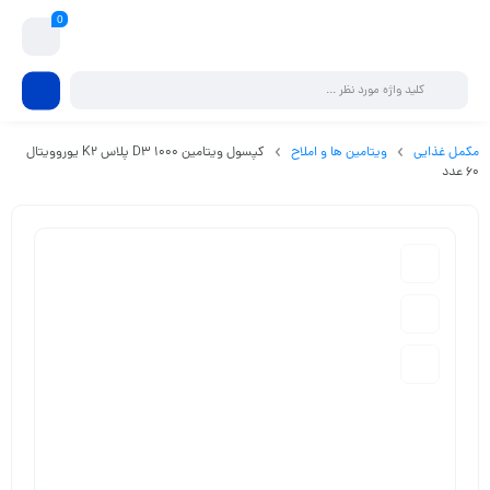
0
مکمل غذایی
ویتامین ها و املاح
کپسول ویتامین D3 1000 پلاس K2 یوروویتال
60 عدد