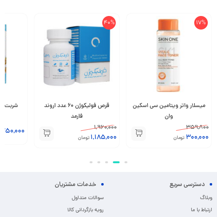
40%
17%
میسلار واتر ویتامین سی اسکین
قرص فولیکوژن 60 عدد اروند
وان
فارمد
1,960,000
359,800
,750,000
1,185,000
300,000
تومان
تومان
دسترسی سریع
خدمات مشتریان
وبلاگ
سوالات متداول
ارتباط با ما
رویه بازگردانی کالا