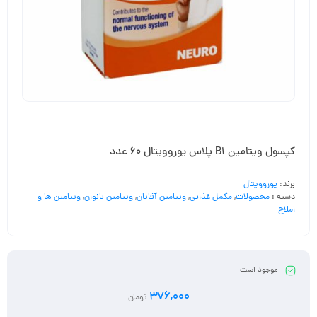
کپسول ویتامین B1 پلاس یوروویتال 60 عدد
برند:
یوروویتال
دسته :
محصولات
,
مکمل غذایی
,
ویتامین آقایان
,
ویتامین بانوان
,
ویتامین ها و
املاح
موجود است
376,000
تومان