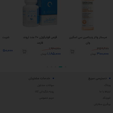
میسلار واتر ویتامین سی اسکین
قرص فولیکوژن 60 عدد اروند
وان
فارمد
1,960,000
359,800
,750,000
1,185,000
300,000
تومان
تومان
دسترسی سریع
خدمات مشتریان
وبلاگ
سوالات متداول
ارتباط با ما
رویه بازگردانی کالا
شورتکد
حریم خصوصی
پیگیری سفارش