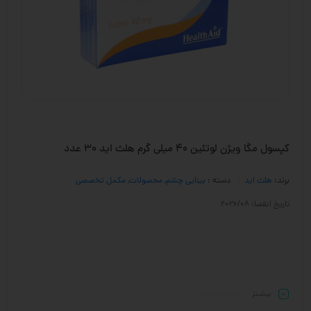
کپسول مگا ویژن لوتئین 40 میلی گرم هلث اید 30 عدد
برند:
هلث اید
دسته :
بینایی چشم
,
محصولات
,
مکمل تخصصی
تاریخ انقضا: 2026/08
بیشـتر