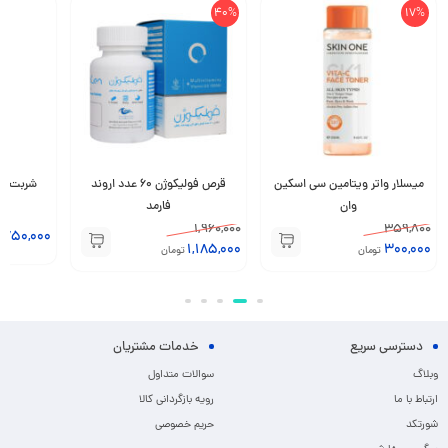
40%
17%
میسلار واتر ویتامین سی اسکین
قرص فولیکوژن 60 عدد اروند
وان
فارمد
1,960,000
359,800
,750,000
1,185,000
300,000
تومان
تومان
دسترسی سریع
خدمات مشتریان
وبلاگ
سوالات متداول
ارتباط با ما
رویه بازگردانی کالا
شورتکد
حریم خصوصی