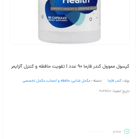
کپسول مموول کندر فارما ۹۰ عدد | تقویت حافظه و کنترل آلزایمر
برند:
کندر فارما
دسته :
مکمل غذایی
,
حافظه و اعصاب
,
مکمل تخصصی
تاریخ انقضا: 2028/01
بیشـتر