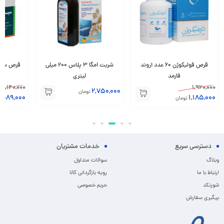
قرص فولیکوژن 60 عدد اروند
شربت امگا 3 پلاس 200 میلی
قرص سیستون
فارمد
لیتری
1,140,000
1,960,000
2,750,000
تومان
1,089,000
1,185,000
تومان
دسترسی سریع
خدمات مشتریان
وبلاگ
سوالات متداول
ارتباط با ما
رویه بازگردانی کالا
شورتکد
حریم خصوصی
پیگیری سفارش