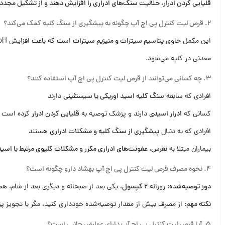
قلیایی کردن ادرار، حلالیت سنگ‌های ادراری را افزایش دهند و از تشکیل مجدد 
2. قرص لیت کنترل پی اچ آپ چگونه به پیشگیری از سنگ کلیه کمک می‌کند؟
این مکمل حاوی
پتاسیم سیترات و منیزیم سیترات
است که باعث افزایش pH ادرار شده و محیطی قلیایی ایجاد می‌کند. این ویژگی به
معدنی در کلیه می‌شود.
3. چه کسانی می‌توانند از قرص لیت کنترل پی اچ آپ استفاده کنند؟
افرادی که سابقه
سنگ کلیه اسید اوریکی یا سیستئینی
دارند
کسانی که
ادرار اسیدی
دارند و پزشک توصیه به
قلیایی کردن ادرار
کرده است
افرادی که به دنبال
پیشگیری از سنگ کلیه و مشکلات ادراری
هستند
بیماران مبتلا به
نقرس، عفونت‌های ادراری مکرر و مشکلات کلیوی مرتبط با اسیدی
4. نحوه مصرف قرص لیت کنترل پی اچ آپ بهشاد دارو چگونه است؟
دوز توصیه‌شده
: روزانه
2 کپسول
، یکی بعد از صبحانه و دیگری بعد از شام، ه
نکته مهم
: از مصرف بیش از مقدار توصیه‌شده خودداری کنید، مگر با تجویز پ
5. آیا قرص لیت کنترل پی اچ آپ دارای عوارض جانبی است؟