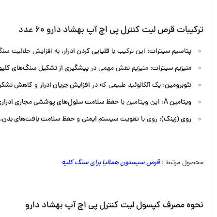
ترکیبات قرص لیت کنترل پی اچ آپ بهشاد دارو 60 عدد
پتاسیم سیترات
: این ترکیب با
قلیایی کردن ادرار
، به افزایش حلالیت سنگ
منیزیم سیترات
: منیزیم نقش مهمی در
پیشگیری از تشکیل سنگ‌های کلیو
تئوبرومین
: یک آلکالوئید طبیعی که در
افزایش جریان ادرار
و
کاهش تشکیل
ویتامین A
: این ویتامین با
حفظ سلامت سلول‌های پوششی مجاری ادرار
روی (زینک)
: روی با
تقویت سیستم ایمنی
و
حفظ سلامت بافت‌های بدن
،
محصول مرتبط :
قرص سیستون همالیا برای سنگ کلیه
نحوه مصرف کپسول لیت کنترل پی اچ آپ بهشاد دارو