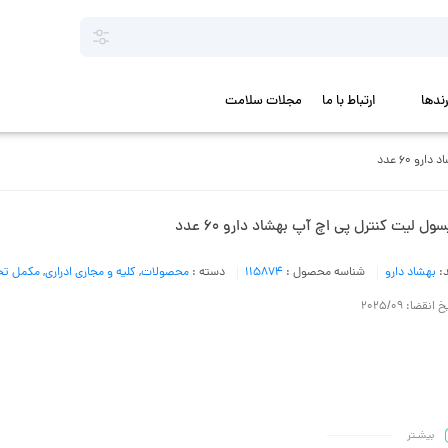
رندها
ارتباط با ما
مجلات سلامت
و 60 عدد
ول لیت کنترل پی اچ آپ بهشاد دارو 60 عدد
د:
بهشاد دارو
شناسه محصول :
115874
دسته :
محصولات
,
کلیه و مجاری ادراری
,
مکمل ت
 انقضا: 2025/09
بیشـتر