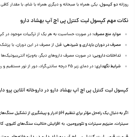
روزانه
دو کپسول
، یکی همراه با صبحانه و دیگری همراه با شام، با مقدار ک
نکات مهم کپسول لیت کنترل پی اچ آپ بهشاد دارو
موارد منع مصرف
: در صورت حساسیت به هر یک از ترکیبات موجود در کپس
مصرف در دوران بارداری و شیردهی
: قبل از مصرف در این دوران، با پزش
تداخلات دارویی
: در صورت مصرف داروهای دیگر، به‌ویژه آنتی‌بیوتیک‌ه
شرایط نگهداری
: در دمای زیر 25 درجه سانتی‌گراد، دور از نور مستقیم و رطوبت نگهداری شود.
کپسول لیت کنترل پی اچ آپ بهشاد دارو در داروخانه آنلاین پرو دار
اگر به دنبال یک راه‌حل مؤثر برای تنظیم pH ادرار و پیشگیری از تشکیل سنگ‌های کلیوی هستید، کپسول لیت کنترل پی اچ آپ بهشاد دارو را از داروخانه آنلاین پرو دارو خریداری کنید!
سیترات، منیزیم سیترات و تئوبرومین
، به
افزایش حلالیت سنگ‌های کلیوی، ک