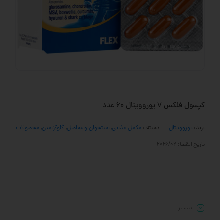
کپسول فلکس 7 یوروویتال 60 عدد
برند:
یوروویتال
دسته :
مکمل غذایی
,
استخوان و مفاصل
,
گلوکزامین
,
محصولات
تاریخ انقضا: 2026/02
بیشـتر