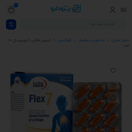
0
مکمل غذایی
استخوان و مفاصل
گلوکزامین
کپسول فلکس 7 یوروویتال 60
عدد