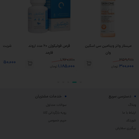
میسلار واتر ویتامین سی اسکین
قرص فولیکوژن 60 عدد اروند
وان
فارمد
1,960,000
359,800
,750,000
1,185,000
300,000
تومان
تومان
دسترسی سریع
خدمات مشتریان
وبلاگ
سوالات متداول
ارتباط با ما
رویه بازگردانی کالا
شورتکد
حریم خصوصی
پیگیری سفارش