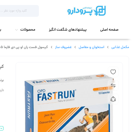
صفحه اصلی
پیشنهادهای شگفت انگیز
محصولات
ب
مکمل غذایی
استخوان و مفاصل
غضروف ساز
کپسول فست ران او پی دی فارما 15 عدد
کپس
برن
تاریخ