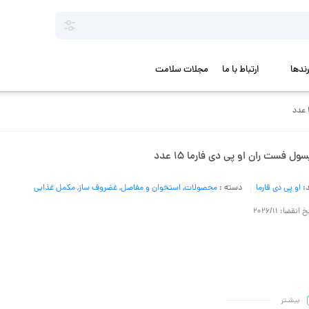
رندها
ارتباط با ما
مجلات سلامت
ول فست ران او پی دی فارما 15 عدد
د:
او پی دی فارما
دسته :
محصولات
,
استخوان و مفاصل
,
غضروف ساز
,
مکمل غذایی
 انقضا: 2026/11
بیشـتر