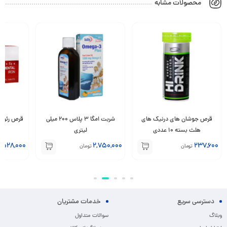
محصولات مشابه
قرص جوشان های درنیک های
شربت امگا 3 پلاس 200 میلی
هلث بسته 10 عددی
لیتری
528,000
2,750,000
237,600
تومان
تومان
ت
دسترسی سریع
خدمات مشتریان
وبلاگ
سوالات متداول