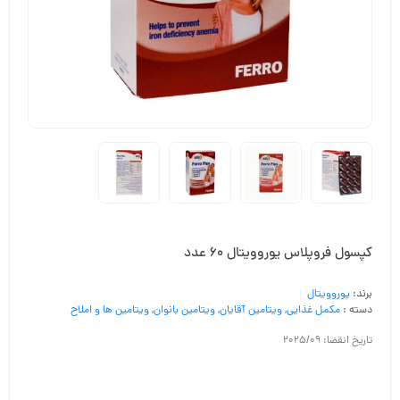
کپسول فروپلاس یوروویتال 60 عدد
برند:
یوروویتال
دسته :
مکمل غذایی
,
ویتامین آقایان
,
ویتامین بانوان
,
ویتامین ها و املاح
تاریخ انقضا: 2025/09