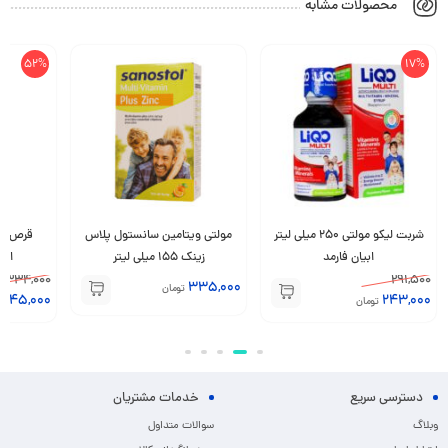
محصولات مشابه
52%
17%
شربت لیکو مولتی 250 میلی لیتر
مولتی ویتامین سانستول پلاس
قرص مول
ابیان فارمد
زینک 155 میلی لیتر
ادون
1,334,000
291,500
335,000
تومان
645,000
243,000
تومان
دسترسی سریع
خدمات مشتریان
وبلاگ
سوالات متداول