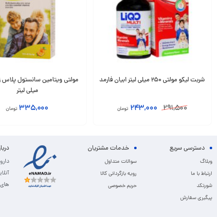
شربت لیکو مولتی 250 میلی لیتر ابیان فارمد
میلی لیتر
335,000
243,000
291,500
تومان
تومان
انتخاب گزینه
انتخاب گزینه
دسترسی سریع
خدمات مشتریان
دربا
دارو
وبلاگ
سوالات متداول
آنلا
ارتباط با ما
رویه بازگردانی کالا
های 
شورتکد
حریم خصوصی
پیگیری سفارش