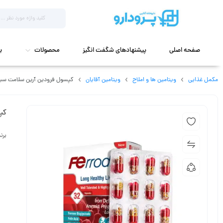
صفحه اصلی
پیشنهادهای شگفت انگیز
محصولات
ب
مکمل غذایی
ویتامین ها و املاح
ویتامین آقایان
کپسول فرودین آرین سلامت سینا 32 عد
کپس
برن