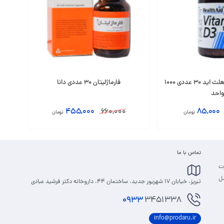
قرص ویتامین D3 هلث اید 30 عددی 1000
فارماژلیتان 30 عددی دانا
احد
455,000
660,000
85,000
تومان
تومان
افزودن به سبد
تماس با ما
رت
مل
تبریز، خیابان 17 شهریور جدید، ساختمان 44، داروخانه دکتر فرشید عبادی
0933
3451338
info@prodaru.ir