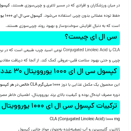
در میان ورزشکاران و افرادی که در مسیر لاغری و چربی‌سوزی هستند،
کپسول س
حفظ توده عضلانی بدون چربی استفاده می‌شود.
کپسول سی ال ای 1000 یوروویتال 30 عدد
است که به دنبال افزایش سوخت‌وساز و بهبود روند چربی‌سوزی هستند.
سی ال ای چیست؟
چربی و حتی بهبود سلامت قلبی‌–عروقی کمک کند. از آنجا که دریافت مقادیر کافی از CLA از طریق رژیم غذایی دشوار است، مکمل‌های سی ال ای به‌عنوان یک منبع مطمئن و مؤ
کپسول سی ال ای 1000 یوروویتال 30 عدد چیست؟
این محصول یک مکمل غذایی با دوز
1000 میلی‌گرم CLA خالص در هر کپسول
دوره مصرف ایده‌آل بوده و کیفیت بالای برند یوروویتال، اطمینان خاطر مصرف
ترکیبات کپسول سی ال ای 1000 یوروویتال 30 عدد چیست؟
CLA (Conjugated Linoleic Acid) 1000 mg
ژلاتین، گلیسیرین و آب تصفیه‌شده به‌عنوان مواد جانبی کپسول