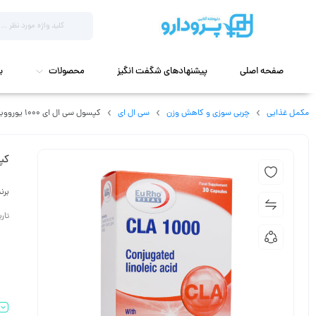
صفحه اصلی
پیشنهادهای شگفت انگیز
محصولات
ب
مکمل غذایی
چربی سوزی و کاهش وزن
سی ال ای
کپسول سی ال ای 1000 یوروویتال 30 عدد
کپسول
برن
تاریخ