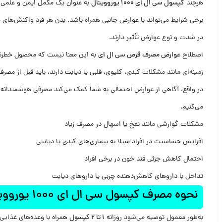
هرچند
کپسول سی ال ای 1000 یوروویتال
به عنوان یک مکمل ایمن و علمی ش
برخی شرایط می‌تواند با عوارض جانبی همراه باشد. بدن هر فرد واکنش‌های
در شدت و نوع عوارض تأثیر دارند.
اصطلاح
عوارض مصرف قرص سی ال ای
به این معنا نیست که محصول خطرناک
زمینه‌ای مانند مشکلات کبدی، کلیوی، قلبی یا دیابت دارند، باید قبل از م
می‌کنیم.
مشکلات گوارشی مانند نفخ یا اسهال در مصرف زیاد
افزایش حساسیت در افراد مبتلا به بیماری‌های کبدی یا دیابتی
احتمال کاهش جزئی قند خون در برخی افراد
تداخل با داروهای کاهش‌دهنده چربی یا داروهای دیابت
نحوه مصرف کپسول سی ال ای 1000 یوروویتال 30 عدد
به‌طور معمول توصیه می‌شود روزانه
1 تا 2 کپسول
همراه با وعده‌های غذای