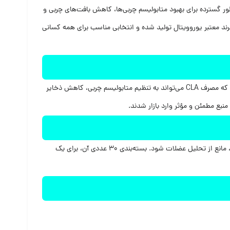
ر گسترده برای بهبود متابولیسم چربی‌ها، کاهش بافت‌های چربی و
د معتبر یوروویتال تولید شده و انتخابی مناسب برای همه کسانی
CLA یا Conjugated Linoleic Acid نوعی اسید چرب طبیعی است که در برخی مواد غذایی مانند گوشت و لبنیات یافت می‌شود. مطالعات علمی نشان داده‌اند که مصرف CLA می‌تواند به تنظیم متابولیسم چربی، کاهش ذخایر
است که با فرمولاسیون دقیق و علمی طراحی شده تا ضمن کمک به کاهش وزن، مانع از تحلیل عضلات شود. بسته‌بندی 30 عددی آن، برای یک