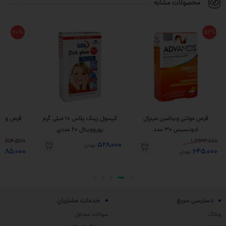
محصولات مشابه
60%
52%
قرص مولتی ویتامین مینرال
کپسول زینک پلاس 10 میلی گرم
ادونسیس 30 عدد
یوروویتال 60 عددی
عددی
214,500
1,334,000
528,000
تومان
85,000
645,000
تومان
تو
دسترسی سریع
خدمات مشتریان
وبلاگ
سوالات متداول