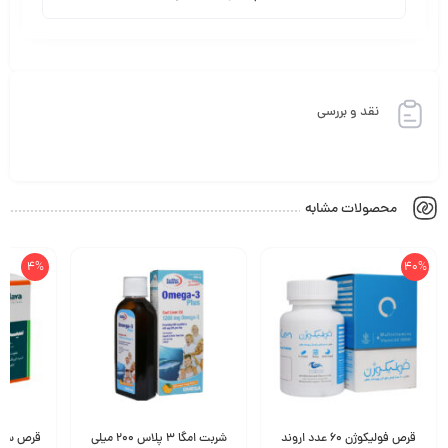
نقد و بررسی
محصولات مشابه
4%
40%
قرص فولیکوژن 60 عدد اروند
شربت امگا 3 پلاس 200 میلی
قرص سیستون