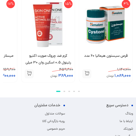
17%
15%
4%
قرص سیستون هیمالیا 60 عدد
کرم ضد چروک صورت اکتیو
میسلار وا
رتینول 0.5 اسکین وان 30 میلی
1,140,000
459,800
لیتر
359,800
300,000
389,000
1,089,000
تومان
تومان
ت
دسترسی سریع
خدمات مشتریان
وبلاگ
سوالات متداول
ارتباط با ما
رویه بازگردانی کالا
شورتکد
حریم خصوصی