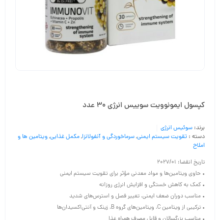
کپسول ایمونوویت سوییس انرژی 30 عدد
برند:
سوئیس انرژی
دسته :
تقویت سیستم ایمنی
,
سرماخوردگی و آنفولانزا
,
مکمل غذایی
,
ویتامین ها و
املاح
تاریخ انقضا: 2027/01
• حاوی ویتامین‌ها و مواد معدنی مؤثر برای تقویت سیستم ایمنی
• کمک به کاهش خستگی و افزایش انرژی روزانه
• مناسب دوران ضعف ایمنی، تغییر فصل و استرس‌های شدید
• ترکیبی از ویتامین C، ویتامین‌های گروه B، زینک و آنتی‌اکسیدان‌ها
• مناسب بزرگسالان و قابل مصرف همراه غذا