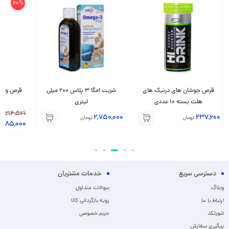
60%
قرص جوشان های درنیک های
شربت امگا 3 پلاس 200 میلی
هلث بسته 10 عددی
لیتری
عددی
214,500
2,750,000
237,600
تومان
تومان
85,000
تو
دسترسی سریع
خدمات مشتریان
وبلاگ
سوالات متداول
ارتباط با ما
رویه بازگردانی کالا
شورتکد
حریم خصوصی
پیگیری سفارش