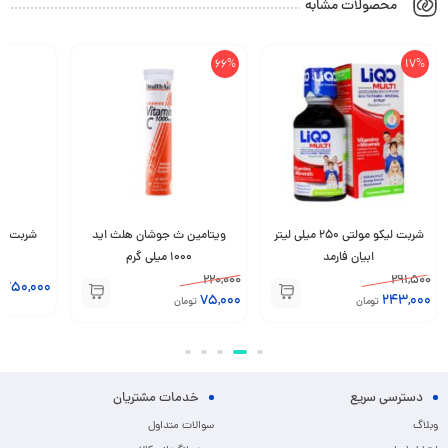
محصولات مشابه
66%
17%
شربت لیکو مولتی 250 میلی لیتر
ویتامین ث جوشان هلث اید
ابیان فارمد
1000 میلی گرم
220,000
291,500
,750,000
75,000
243,000
تومان
تومان
دسترسی سریع
خدمات مشتریان
وبلاگ
سوالات متداول