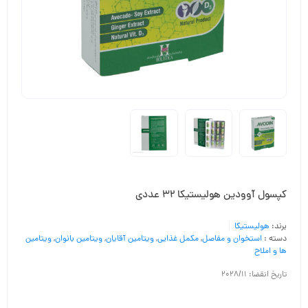
کپسول آوودین هولیستیکا 32 عددی
برند:
هولیستیکا
دسته :
استخوان و مفاصل
,
مکمل غذایی
,
ویتامین آقایان
,
ویتامین بانوان
,
ویتامین
ها و املاح
تاریخ انقضا: 2028/11