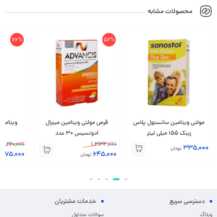
محصولات مشابه
66%
52%
مولتی ویتامین سانستول پلاس
قرص مولتی ویتامین مینرال
ویتامین
زینک 155 میلی لیتر
ادونسیس 30 عدد
0
220,000
1,334,000
335,000
تومان
75,000
645,000
تومان
تو
دسترسی سریع
خدمات مشتریان
وبلاگ
سوالات متداول