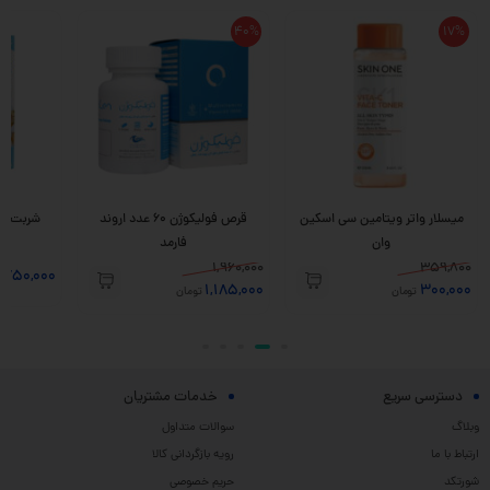
40%
17%
میسلار واتر ویتامین سی اسکین
قرص فولیکوژن 60 عدد اروند
وان
فارمد
1,960,000
359,800
,750,000
1,185,000
300,000
تومان
تومان
دسترسی سریع
خدمات مشتریان
وبلاگ
سوالات متداول
ارتباط با ما
رویه بازگردانی کالا
شورتکد
حریم خصوصی