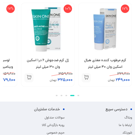
17%
10%
17%
کرم مرطوب کننده مغذی هیال
ژل کرم ضدجوش 6 در1 اسکین
لوسیون
اسکین وان 40 میلی لیتر
وان 30 میلی لیتر
459,800
359,800
299,800
379,800
325,000
249,000
تومان
تومان
دسترسی سریع
خدمات مشتریان
وبلاگ
سوالات متداول
ارتباط با ما
رویه بازگردانی کالا
شورتکد
حریم خصوصی