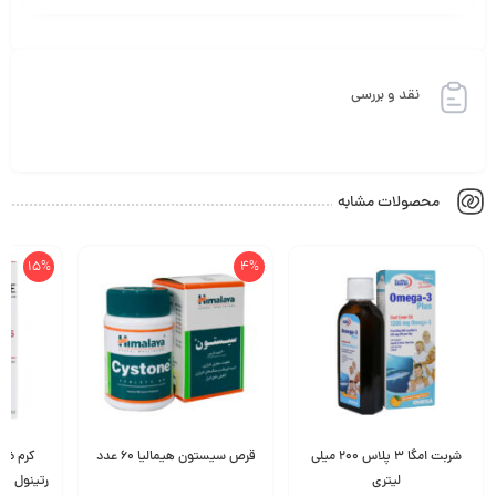
نقد و بررسی
محصولات مشابه
15%
4%
شربت امگا 3 پلاس 200 میلی
قرص سیستون هیمالیا 60 عدد
کرم ضد
لیتری