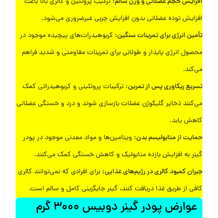
افزایش حجم عضلانی و وزن سالم:
ترکیب پروتئین و کالری بالا باعث
افزایش توده عضلانی بدون افزایش چربی غیرضروری می‌شود.
تأمین انرژی برای تمرینات سنگین:
کربوهیدرات‌های پیچیده موجود در
محصول انرژی پایدار و طولانی برای تمرینات مقاومتی و شدید فراهم
می‌کند.
تسریع ریکاوری پس از تمرین:
ترکیبات پروتئینی و کربوهیدراتی کمک
می‌کنند ذخایر گلیکوژن عضلات بازسازی شوند و درد و خستگی عضلانی
کاهش یابد.
حمایت از متابولیسم بدن:
ویتامین‌ها و مواد معدنی موجود در پودر
گینر به افزایش بازده متابولیک و کاهش خستگی کمک می‌کنند.
جبران کمبود کالری در رژیم‌های غذایی:
برای افرادی که نمی‌توانند کالری
کافی از طریق غذا دریافت کنند، گینر جایگزینی کامل و سالم است.
عوارض پودر گینر دوبیس 3000 گرم