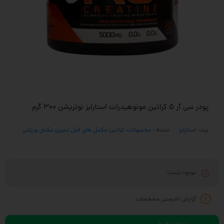
پودر سی آر 5 کراتین مونوهیدرات استارلبز نوتریشن 300 گرم
برند:
استارلبز
دسته :
محصولات
,
کراتین
,
مکمل های قبل تمرین
,
مکمل ورزشی
موجود نیست
گزارش نادرستی مشخصات