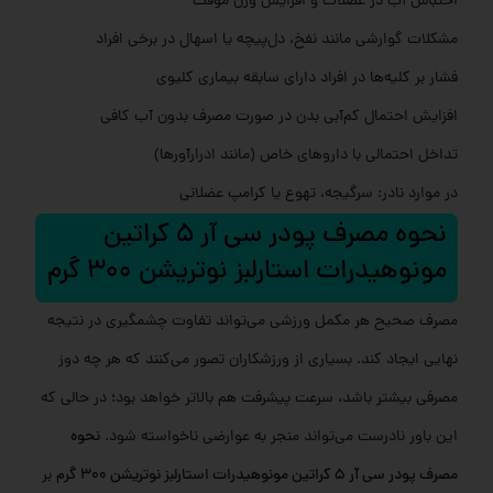
احتباس آب در عضلات و افزایش وزن موقت
مشکلات گوارشی مانند نفخ، دل‌پیچه یا اسهال در برخی افراد
فشار بر کلیه‌ها در افراد دارای سابقه بیماری کلیوی
افزایش احتمال کم‌آبی بدن در صورت مصرف بدون آب کافی
تداخل احتمالی با داروهای خاص (مانند ادرارآورها)
در موارد نادر: سرگیجه، تهوع یا کرامپ عضلانی
نحوه مصرف پودر سی آر 5 کراتین
مونوهیدرات استارلبز نوتریشن 300 گرم
مصرف صحیح هر مکمل ورزشی می‌تواند تفاوت چشمگیری در نتیجه
نهایی ایجاد کند. بسیاری از ورزشکاران تصور می‌کنند که هر چه دوز
مصرفی بیشتر باشد، سرعت پیشرفت هم بالاتر خواهد بود؛ در حالی که
این باور نادرست می‌تواند منجر به عوارضی ناخواسته شود.
نحوه
مصرف پودر سی آر 5 کراتین مونوهیدرات استارلبز نوتریشن 300 گرم
بر