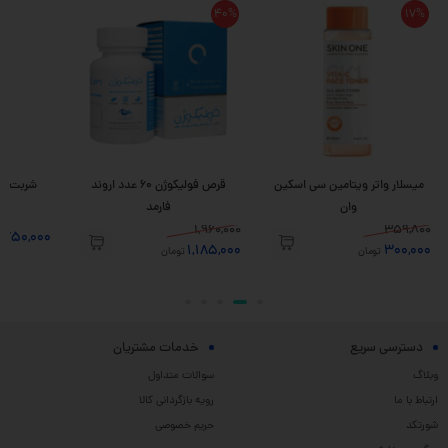
40%
17%
میسلار واتر ویتامین سی اسکین
قرص فولیکوژن 60 عدد اروند
وان
فارمد
1,960,000
359,800
,750,000
1,185,000
300,000
تومان
تومان
دسترسی سریع
خدمات مشتریان
وبلاگ
سوالات متداول
ارتباط با ما
رویه بازگردانی کالا
شورتکد
حریم خصوصی