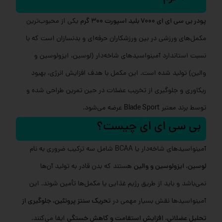
پودر بی سی ای ای 7000 بلید اسپورت 300 گرم
یکی از محبوب‌ترین
مکمل‌های ورزشی در بین ورزشکاران حرفه‌ای و بدنسازان است که با
نسبت استاندارد آمینواسیدهای شاخه‌دار (لوسین، ایزولوسین و
والین) تولید شده است. این مکمل با هدف افزایش انرژی، بهبود
ریکاوری و جلوگیری از تخریب عضلات در حین تمرین طراحی شده و
توسط برند معتبر
Blade Sport
عرضه می‌شود.
بی سی ای ای چیست؟
آمینواسیدهای شاخه‌دار یا BCAA شامل سه ترکیب ضروری به نام
لوسین، ایزولوسین و والین
هستند که بدن قادر به تولید آن‌ها
نمی‌باشد و باید از طریق رژیم غذایی یا مکمل‌ها تأمین شوند. این
آمینواسیدها نقش بسیار مهمی در
تحریک سنتز پروتئین، جلوگیری از
تحلیل عضلانی، افزایش استقامت و کاهش خستگی
ایفا می‌کنند.