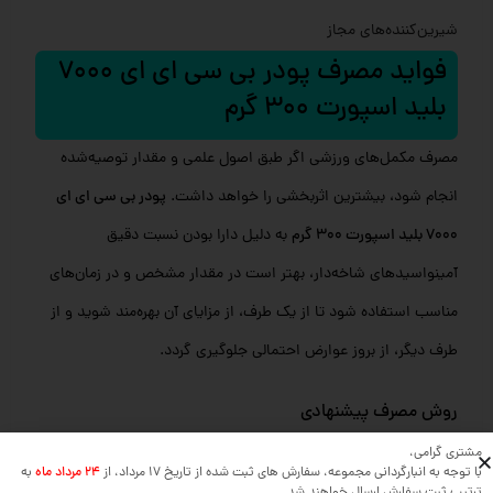
شیرین‌کننده‌های مجاز
فواید مصرف پودر بی سی ای ای 7000
بلید اسپورت 300 گرم
مصرف مکمل‌های ورزشی اگر طبق اصول علمی و مقدار توصیه‌شده
انجام شود، بیشترین اثربخشی را خواهد داشت.
پودر بی سی ای ای
7000 بلید اسپورت 300 گرم
به دلیل دارا بودن نسبت دقیق
آمینواسیدهای شاخه‌دار، بهتر است در مقدار مشخص و در زمان‌های
مناسب استفاده شود تا از یک طرف، از مزایای آن بهره‌مند شوید و از
طرف دیگر، از بروز عوارض احتمالی جلوگیری گردد.
روش مصرف پیشنهادی
یک اسکوپ (معادل حدود 10 گرم) را در 200 تا 250 میلی‌لیتر آب یا
مشتری گرامی،
با توجه به انبارگردانی مجموعه، سفارش های ثبت شده از تاریخ 17 مرداد، از
24 مرداد ماه
به
آبمیوه حل کنید.
ترتیب ثبت سفارش ارسال خواهند شد.