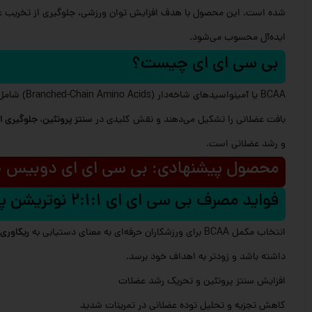
شده است. این محصول با هدف افزایش توان ورزشی، جلوگیری از تخریب عضل
ایده‌آل محسوب می‌شود.
بی سی ای ای چیست؟
BCAA یا آمینواسیدهای شاخه‌دار (Branched-Chain Amino Acids) شامل
بافت عضلانی را تشکیل می‌دهند و نقش کلیدی در
سنتز پروتئین، جلوگیری ا
و رشد عضلانی است.
محصول پیشنهادی: بی سی ای ای دوبیس 300 گرم
فواید مصرف بی سی ای ای 2:1:1 نوتریشن پلاس 300 گرم
انتخاب مکمل BCAA برای ورزشکاران حرفه‌ای به معنای دستیابی به
ریکاوری 
داشته باشد و زودتر به اهداف خود برسد.
افزایش سنتز پروتئین و تحریک رشد عضلات
کاهش تجزیه و تحلیل توده عضلانی در تمرینات شدید