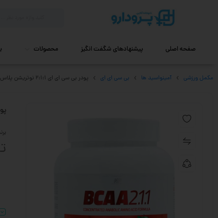
صفحه اصلی
پیشنهادهای شگفت انگیز
محصولات
ب
مکمل ورزشی
آمینواسید ها
بی سی ای ای
پودر بی سی ای ای 2:1:1 نوتریشن پلاس 300 گرم
پودر ب
برن
تا