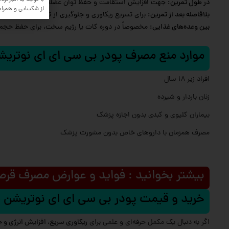
با توجه به انبارگردان
در طول تمرین:
جهت افزایش استقامت و حفظ توان عضلانی.
از شکیبایی و همرا
بلافاصله بعد از تمرین:
برای تسریع ریکاوری و جلوگیری از تحلیل بافت عضلان
بین وعده‌های غذایی:
مخصوصاً در دوره کات یا رژیم سخت، برای حفظ حجم
موارد منع مصرف پودر بی سی ای ای نوتریشن پلاس 300
افراد زیر 18 سال
زنان باردار و شیرده
بیماران کلیوی و کبدی بدون اجازه پزشک
مصرف همزمان با داروهای خاص بدون مشورت پزشک
بیشتر بخوانید : فواید و عوارض مصرف قر
خرید و قیمت پودر بی سی ای ای نوتریشن پلاس 300 گرم
اگر به دنبال یک مکمل حرفه‌ای و علمی برای
ریکاوری سریع، افزایش انرژی و 