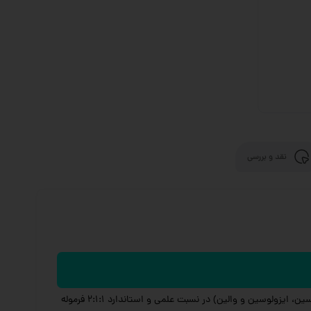
نقد و بررسی
یکی از مکمل‌های پرطرفدار برای بدنسازان و ورزشکاران حرفه‌ای است که با ترکیب سه آمینواسید شاخه‌دار (لوسین، ایزولوسین و والین) در نسبت علمی و استاندارد 2:1:1 فرموله