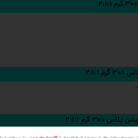
2:1:1
30 گرم 2:1:1