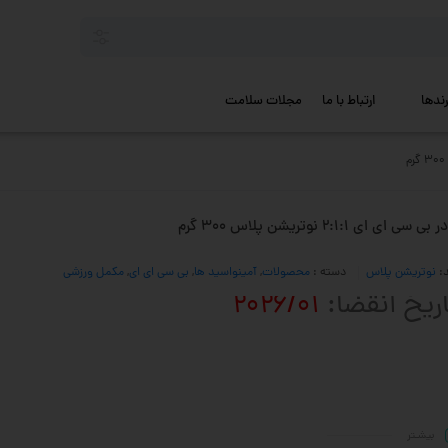
رندها
ارتباط با ما
مجلات سلامت
ی سی ای ای 2:1:1 نوتریشن پلاس 300 گرم
د:
نوتریشن پلاس
دسته :
محصولات
,
آمینواسید ها
,
بی سی ای ای
,
مکمل ورزشی
ریخ انقضا:
2026/01
بیشـتر