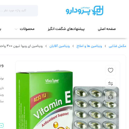
صفحه اصلی
پیشنهادهای شگفت انگیز
محصولات
ب
مکمل غذایی
ویتامین ها و املاح
ویتامین آقایان
ویتامین ای ویوا تیون 400 واحدی 30 عدد
ویتا
برن
تاریخ
سلول‌ها