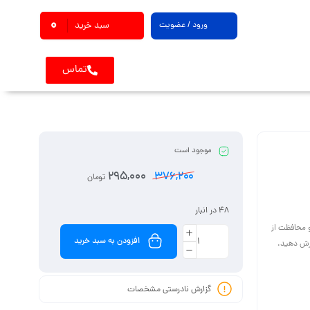
0
ورود / عضویت
سبد خرید
تماس
موجود است
295,000
376,200
تومان
48 در انبار
 و محافظت از
افزودن به سبد خرید
گزارش نادرستی مشخصات