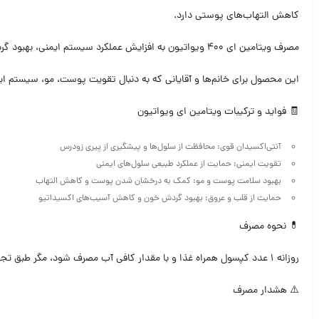
کاهش التهاب‌های پوستی دارد.
مصرف ویتامین ای 400 ویواتیون به افزایش عملکرد سیستم ایمنی، بهبود گردش خون و تقویت سلامت قلب کمک می‌کند. همچنین این مکمل در کاهش آسیب‌های ناشی از استرس، آلودگی و اشعه UV نقش حمایتی دارد.
این محصول برای خانم‌ها و آقایانی که به دنبال تقویت پوست، مو، سیستم ایم
🧾 فواید و ترکیبات ویتامین ای ویواتیون
آنتی‌اکسیدان قوی: محافظت از سلول‌ها و پیشگیری از پیری زودرس
تقویت ایمنی: حمایت از عملکرد طبیعی سلول‌های ایمنی
بهبود سلامت پوست و مو: کمک به درخشان شدن پوست و کاهش التهاب
حمایت از قلب و عروق: بهبود گردش خون و کاهش آسیب‌های اکسیداتیو
💊 نحوه مصرف
روزانه ۱ عدد کپسول همراه غذا و با مقدار کافی آب مصرف شود، مگر طبق تجویز پزشک.
⚠️ هشدار مصرف