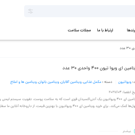
رندها
ارتباط با ما
مجلات سلامت
مین ای ویوا تیون 400 واحدی 30 عدد
د:
ویواتیون
دسته :
مکمل غذایی
,
ویتامین آقایان
,
ویتامین بانوان
,
ویتامین ها و املاح
 انقضا: 2027/04
ویتامین ای 400 ویواتیون یک آنتی‌اکسیدان قوی است که به سلامت پوست، تقویت سیستم ایمنی
 کمک می‌کند. برای خرید ویتامین ای 400 ویواتیون با بهترین قیمت، از داروخانه آنلاین ما سفارش دهید.
بیشـتر