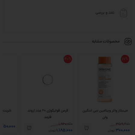
نقد و بررسی
محصولات مشابه
40%
17%
میسلار واتر ویتامین سی اسکین
قرص فولیکوژن 60 عدد اروند
وان
فارمد
1,960,000
359,800
,750,000
1,185,000
300,000
تومان
تومان