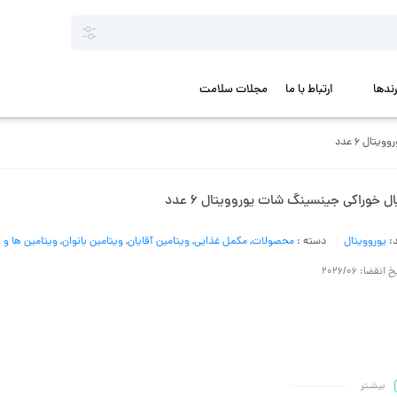
رندها
ارتباط با ما
مجلات سلامت
ال 6 عدد
ل خوراکی جینسینگ شات یوروویتال 6 عدد
د:
یوروویتال
دسته :
محصولات
,
مکمل غذایی
,
ویتامین آقایان
,
ویتامین بانوان
,
ویتامین ها و ا
 انقضا: 2026/06
بیشـتر