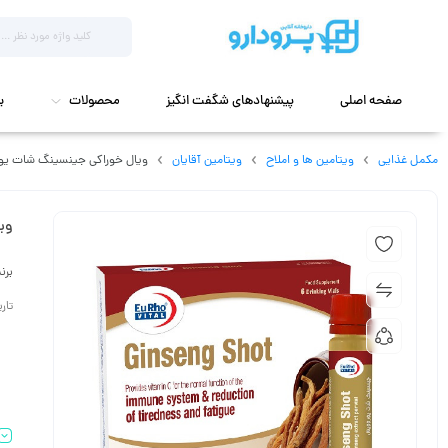
صفحه اصلی
پیشنهادهای شگفت انگیز
محصولات
ب
مکمل غذایی
ویتامین ها و املاح
ویتامین آقایان
ویال خوراکی جینسینگ شات یوروویت
ویا
برن
تاریخ